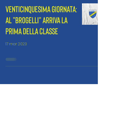
VENTICINQUESIMA GIORNATA:
AL "BROGELLI" ARRIVA LA
PRIMA DELLA CLASSE
17 mar 2023