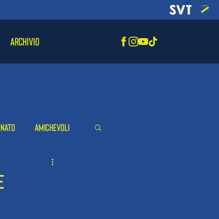
ARCHIVIO
onato
Amichevoli
E