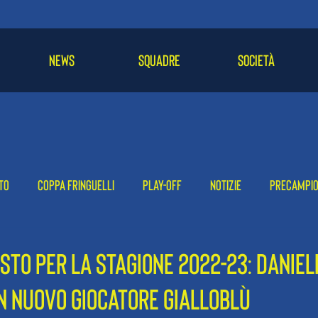
NEWS
SQUADRE
SOCIETÀ
to
Coppa Fringuelli
Play-off
Notizie
Precampi
-24
2022-23
2021-22
STO PER LA STAGIONE 2022-23: DANIEL
N NUOVO GIOCATORE GIALLOBLÙ