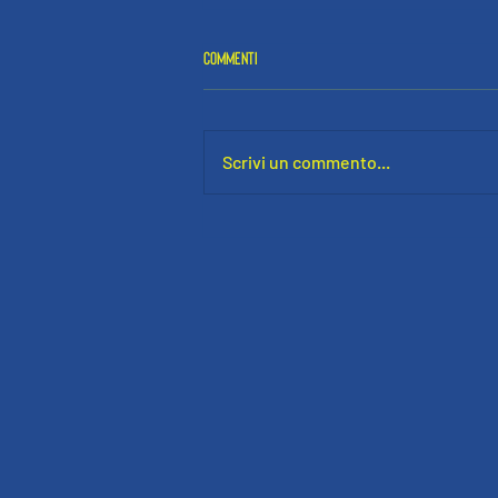
Commenti
Scrivi un commento...
EMERGENZA METEO: SLITTA IL CALENDARIO
DELLE ULTIME CINQUE GIORNATE