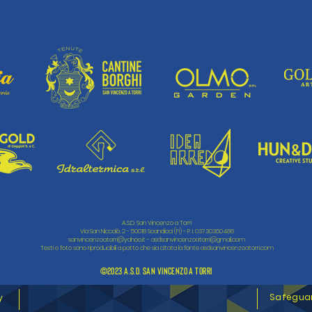
A.S.D. San Vincenzo a Torri
Via San Niccolò, 2 - 50018 Scandicci (FI) - P. I. 03730360488
sanvincenzoatorri@yahoo.it
-
asdsanvincenzoatorri@gmail.com
Testi e foto sono riproducibili a patto che sia citata la fonte asdsanvincenzoatorri.com
©2023 A.S.D. San Vincenzo a Torri
Safegua
y