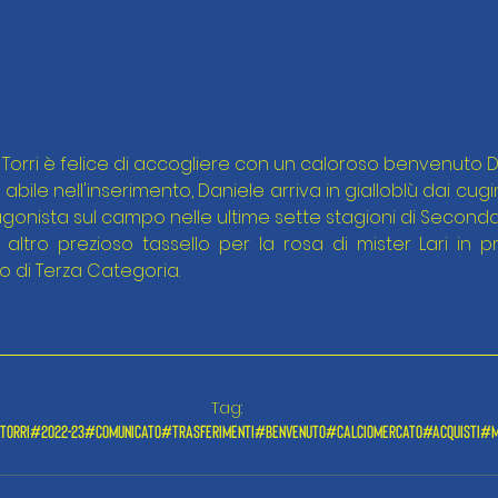
Torri è felice di accogliere con un caloroso benvenuto D
abile nell'inserimento, Daniele arriva in gialloblù dai cugin
agonista sul campo nelle ultime sette stagioni di Second
altro prezioso tassello per la rosa di mister Lari in p
 di Terza Categoria.
Tag:
torri
#2022-23
#comunicato
#trasferimenti
#benvenuto
#calciomercato
#acquisti
#m