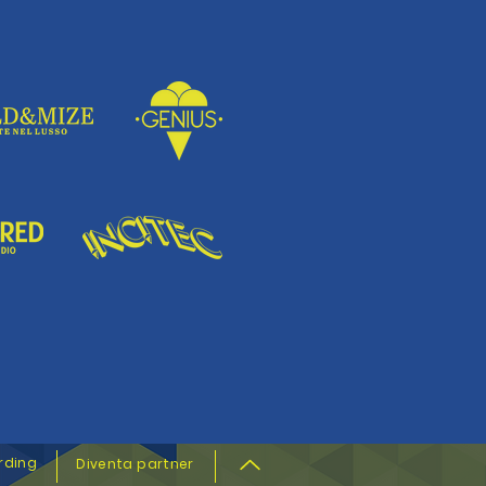
rding
Diventa partner