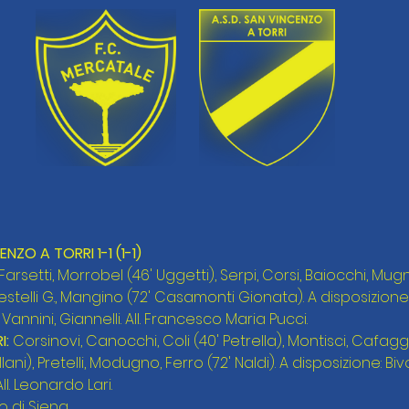
ZO A TORRI 1-1 (1-1)
 Farsetti, Morrobel (46' Uggetti), Serpi, Corsi, Baiocchi, Mugna
elli G., Mangino (72' Casamonti Gionata). A disposizione: Ce
 Vannini, Giannelli. All. Francesco Maria Pucci.
: 
Corsinovi, Canocchi, Coli (40' Petrella), Montisci, Cafaggi
ni), Pretelli, Modugno, Ferro (72' Naldi). A disposizione: Biv
All. Leonardo Lari.
 di Siena.