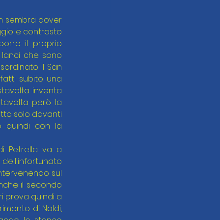
ch sembra dover 
ggio e contrasto 
re il proprio 
 lanci che sono 
rdinato il San 
fatti subito una 
tavolta inventa 
tavolta però la 
tto solo davanti 
 quindi con la 
i Petrella va a 
dell'infortunato 
intervenendo sul 
nche il secondo 
ri prova quindi a 
imento di Naldi, 