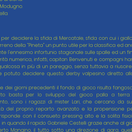
' Modugno.
lla.
per decidere la sfida di Mercatale, sfida con cui i giall
eno della "Pineta" un punto utile per la classifica ed anc
e l'ennesimo infortunio stagionale sulle spalle ed un fin
iorità numerica, infatti, capitan Benvenuti e compagni h
alcosa in più di un pareggio, senza tuttavia a riuscire a
e potuto decidere questo derby valpesino diretto alla 
 dei giorni precedenti il fondo di gioco risulta fangoso
to basta per lo sviluppo del gioco palla a terra.
anto, sono i ragazzi di mister Lari, che cercano da su
ità del proprio reparto avanzato e la propensione per 
 risponde con il consueto pressing alto e la solita fisic
in quando il rapido Gabriele Cestelli grazie anche al gi
perto Mangino, il tutto sotto una direzione di gara, quell