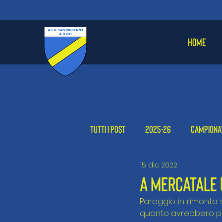
HOME
Tutti i post
2025-26
Campiona
15 dic 2022
Femminile
2024-25
2023
A MERCATALE 
Pareggio in rimonta s
quanto avrebbero p