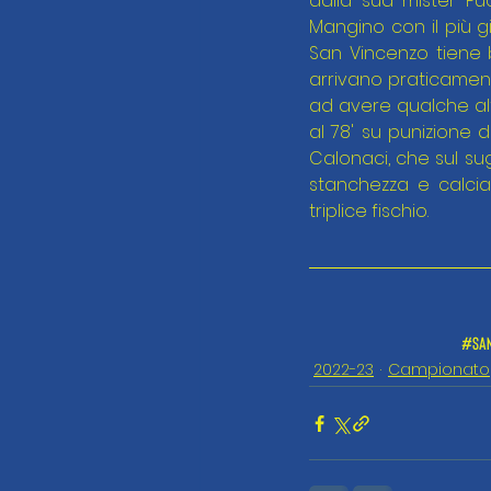
dalla sua mister Pu
Mangino con il più g
San Vincenzo tiene
arrivano praticamente
ad avere qualche alt
al 78' su punizione d
Calonaci, che sul sug
stanchezza e calcia 
triplice fischio.
#san
2022-23
Campionato