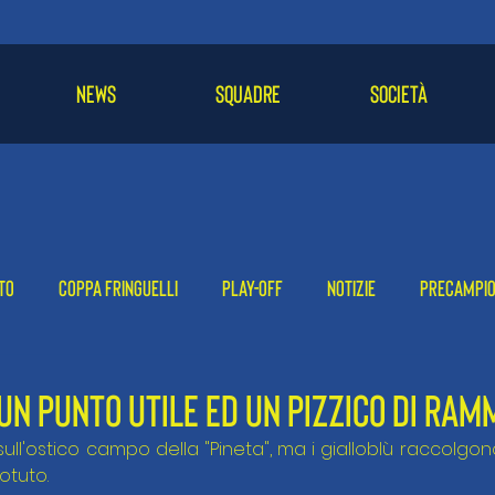
NEWS
SQUADRE
SOCIETÀ
to
Coppa Fringuelli
Play-off
Notizie
Precampi
-24
2022-23
2021-22
UN PUNTO UTILE ED UN PIZZICO DI RAM
ull'ostico campo della "Pineta", ma i gialloblù raccolgo
otuto.