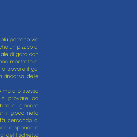
oblù portano via 
he un pizzico di 
ale di gara con 
anno mostrato di 
 trovare il gol 
rincorsa delle 
 ma allo stesso 
 A provare ad 
bito di giocare 
il gioco nello 
ità, cercando di 
oco di sponda e 
a del fischietto 