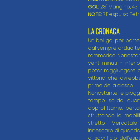
GOL:
 28' Mangino, 43
NOTE:
 71' espulso Petre
LA CRONACA
Un bel gol per parte 
dal sempre arduo terr
rammarico. Nonostant
venti minuti in infer
poter raggiungere qu
vittoria che avrebb
prime della classe.
Nonostante le piogge
tempo solido quan
approfittarne, pert
sfruttando la mobil
stretto. Il Mercatale
innescare di quando 
di sacrificio dell'es