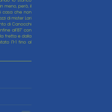
ando lo stanco 
 meno, però, il 
i casa che non 
i di mister Lari 
nto di Canocchi 
fine all'87' con 
a fretta e dalla 
o l'1-1 fino al 