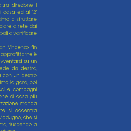
ra direzione. I 
casa ed al 12' 
mo a sfruttare 
ciare a rete dai 
ali a vanificare 
n Vincenzo fin 
 approfittarne è 
vventarsi su un 
ede da destra, 
a con un destro 
mo la gara, poi 
sci e compagni 
one di casa più 
lizzazione manda 
te si accentra 
Modugno, che si 
ima, riuscendo a 