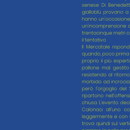
senese Di Benedetto,
gialloblù provano a
hanno un'occasione 
un'incomprensione del
trentacinque metri co
il tentativo.
Il Mercatale rispon
quando, poco prima de
proprio il più esper
pallone mal gestito
resistendo al ritorn
morbido ad incrociar
però l'orgoglio del
ripartono nell'offen
chiusa. L'evento deci
Calonaci all'uno co
leggermente e con un
trova quindi sul vert