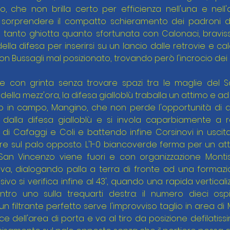
 che non brilla certo per efficienza nell'una e nell'alt
 sorprendere il compatto schieramento dei padroni di 
tanto ghiotta quanto sfortunata con Calonaci, bravissi
la difesa per inserirsi su un lancio dalle retrovie e cal
n Bussagli mal posizionato, trovando però l'incrocio dei p
de con grinta senza trovare spazi tra le maglie del Sa
lla mezz'ora, la difesa gialloblù traballa un attimo e ad
to in campo, Mangino, che non perde l'opportunità di a
 dalla difesa gialloblù e si invola caparbiamente a r
o di Cafaggi e Coli e battendo infine Corsinovi in uscit
e sul palo opposto. L'1-0 biancoverde ferma per un atti
 San Vincenzo viene fuori e con organizzazione Monti
siva, dialogando palla a terra di fronte ad una formazi
sivo si verifica infine al 43', quando una rapida vertica
ntro uno sulla trequarti destra: il numero dieci ospi
 filtrante perfetto serve l'improvviso taglio in area di 
ice dell'area di porta e va al tiro da posizione defilatiss