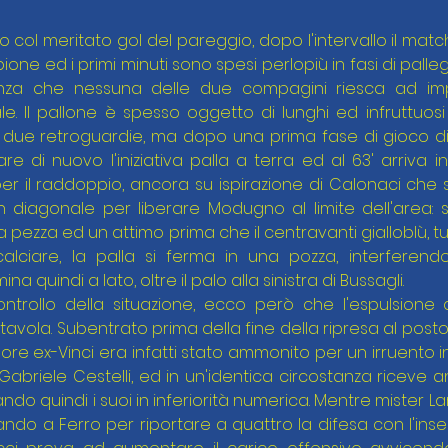
o col meritato gol del pareggio, dopo l'intervallo il mat
ione ed i primi minuti sono spesi perlopiù in fasi di palle
a che nessuna delle due compagini riesca ad impor
ale. Il pallone è spesso oggetto di lunghi ed infruttuosi
due retroguardie, ma dopo una prima fase di gioco diso
 di nuovo l'iniziativa palla a terra ed al 63' arriva in
 il raddoppio, ancora su ispirazione di Calonaci che s
n diagonale per liberare Modugno al limite dell'area: s
 pezza ed un attimo prima che il centravanti gialloblù, tu
calciare, la palla si ferma in una pozza, interferendo
 quindi a lato, oltre il palo alla sinistra di Bussagli.
ontrollo della situazione, ecco però che l'espulsione d
tavola. Subentrato prima della fine della ripresa al posto 
nsore ex-Vinci era infatti stato ammonito per un irruento 
Gabriele Cestelli, ed in un'identica circostanza riceve a
iando quindi i suoi in inferiorità numerica. Mentre mister La
iando a Ferro per riportare a quattro la difesa con l'inser