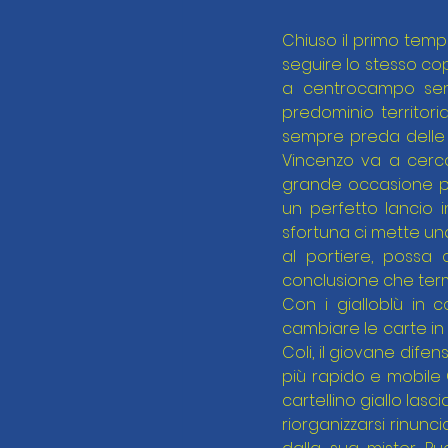
Chiuso il primo temp
seguire lo stesso cop
a centrocampo senz
predominio territori
sempre preda delle 
Vincenzo va a cercare
grande occasione per
un perfetto lancio i
sfortuna ci mette una
al portiere, possa 
conclusione che termina
Con i gialloblù in c
cambiare le carte in 
Coli, il giovane dife
più rapido e mobile 
cartellino giallo lasc
riorganizzarsi rinunc