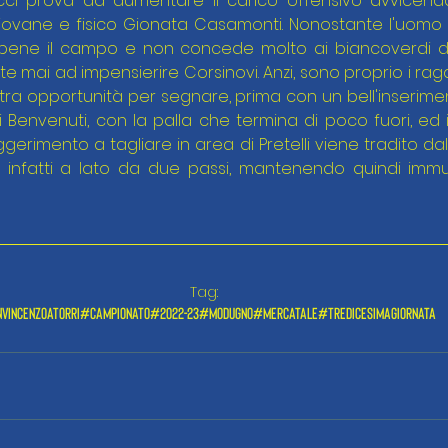
cci prova ad aumentare il carico offensivo avvicend
iovane e fisico Gionata Casamonti. Nonostante l'uomo in
 bene il campo e non concede molto ai biancoverdi d
 mai ad impensierire Corsinovi. Anzi, sono proprio i ragazz
ra opportunità per segnare, prima con un bell'inserime
i Benvenuti, con la palla che termina di poco fuori, ed in
gerimento a tagliare in area di Pretelli viene tradito dall
infatti a lato da due passi, mantenendo quindi immutat
Tag:
vincenzoatorri
#campionato
#2022-23
#modugno
#mercatale
#tredicesimagiornata