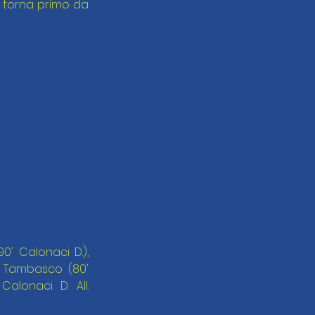
 torna primo da 
0' Calonaci D.), 
., Tambasco (80' 
Calonaci D. All. 