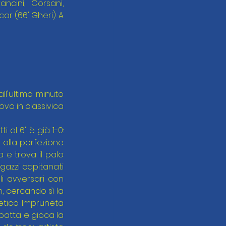
ancini, Corsani, 
ar (66' Gheri). A 
ll'ultimo minuto 
o in classivica 
al 6' è già 1-0: 
alla perfezione 
e trova il palo 
gazzi capitanati 
i avversari con 
, cercando sì la 
etico Impruneta 
atta e gioca la 