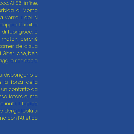
. All'86', infine, 
orbida di Momo 
verso il gol, si 
oppio. L'arbitro 
di fuorigioco, e 
l match, perché 
orner della sua 
i Gheri che, ben 
aggi e schiaccia 
 cui dispongono e 
la forza della 
 un contatto da 
ssa laterale, ma 
tili. Il triplice 
dei gialloblù si 
o con l'Atletico 