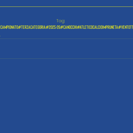
Tag:
campionato
#terzacategoria
#2025-26
#canocchi
#atleticocalcioimpruneta
#ventott
o