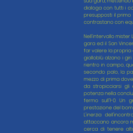
sua gara, mettendo i
dialoga con tutti i c
presupposti il prim
contrastano con equil
Nell'intervallo mister
gara ed il San Vince
far valere la propria
gialloblù alzano i gi
rientro in campo, qu
secondo palo, la pal
mezzo di prima dove 
da stropicciarsi gl
potenza nella conclusi
fermo sull'1-0. Un 
prestazione del bomb
L'inerzia dell'inc
attaccano ancora ma
cerca di tenere alt