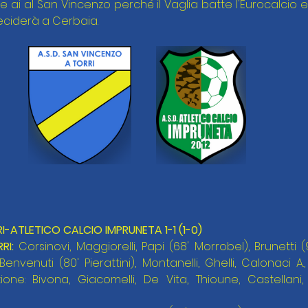
 ai al San Vincenzo perché il Vaglia batte l'Eurocalcio e
deciderà a Cerbaia.
-ATLETICO CALCIO IMPRUNETA 1-1 (1-0)
RI:
 Corsinovi, Maggiorelli, Papi (68' Morrobel), Brunetti (9
nvenuti (80' Pierattini), Montanelli, Ghelli, Calonaci A
ione: Bivona, Giacomelli, De Vita, Thioune, Castellani, 