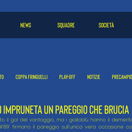
NEWS
SQUADRE
SOCIETÀ
to
Coppa Fringuelli
Play-off
Notizie
Precampi
-24
2022-23
2021-22
CO IMPRUNETA UN PAREGGIO CHE BRUCIA
o il gol del vantaggio, ma i gialloblù hanno il demerito
 all'89' firmano il pareggio sull'unica vera occasione co