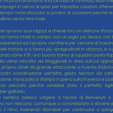
n mostra il dinamismo e la fantasia di Tommaso Masi che 
ompagni in cerca di spazi per imbastire soluzioni offensi
o tempo resta bloccato e povero di occasioni perché le
ibrio senza farsi male.
 Lari sprona i suoi ragazzi e chiede loro un ulteriore sforz
nzo torna infatti in campo con un piglio più deciso, con 
 esperienza ed il proprio carattere per cercare di trascina
ri del motore e si fanno più spregiudicati in attacco, e a 
ando corre il 51', una buona trama di squadra porta Papi
la viene raccolta da Maggiorelli in area sull'out oppos
proprio Ghelli da grande attaccante si inventa d'istinto
i occhi: coordinazione perfetta, gesto tecnico da cart
one, ma la palla si stampa in pieno sulla traversa e così il
gran peccato perché sarebbe stato il perfetto sigill
er gialloblù.
ontro sembra adesso volgere a favore di Benvenuti 
 non riescono comunque a concretizzare a dovere e co
o il ritmo inserendo Morrobel per continuare a spinger