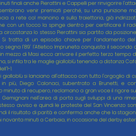
uti finali anche Pierattini e Cappelli per rinvigorire l'attacco
 sembrano venir premiati perché, su una punizione m
cia a rete col mancino e sulla traiettoria, già indirizzata 
che con un tocco la spinge dentro per certificare il radd
a circostanza lo stesso Pierattini sia partito da posizione 
-0. Si tratta di un episodio chiave per l'andamento de
 segna l'89' l'Atletico Impruneta conquista il secondo c
in mezzo di Masi ecco arrivare il perfetto terzo tempo d
a, si infila tra le maglie gialloblù tenendo a distanza Caf
ll'1-1.
 i gialloblù si lanciano all'attacco con tutto l'orgoglio di
n più, Diego Calonaci, subentrato a Brunetti, e con 
mo minuto di recupero, reclamano a gran voce il rigore su
 Gemignani nell'area di porta sugli sviluppi di una rime
stesso avviso e quindi le proteste del San Vincenzo sono inu
di il risultato di parità e conferma anche che la stagione 
 novanta minuti a Cerbaia, in occasione del derby estern