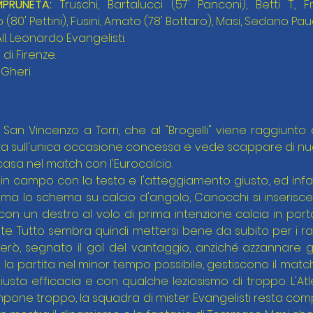
MPRUNETA:
 Truschi, Bartalucci (57' Panconi), Betti T., Fr
80' Pettini), Fusini, Amato (78' Bottaro), Masi, Sedano Pauc
All. Leonardo Evangelisti.
di Firenze.
 Gheri.
San Vincenzo a Torri, che al "Brogelli" viene raggiunto a
eta sull'unica occasione concessa e vede scappare di nuov
in casa nel match con l'Eurocalcio.
in campo con la testa e l'atteggiamento giusto, ed infatti 
a lo schema su calcio d'angolo, Canocchi si inserisce 
on un destro al volo di prima intenzione calcia in porta 
ete. Tutto sembra quindi mettersi bene da subito per i ra
rò, segnato il gol del vantaggio, anziché azzannare gl
la partita nel minor tempo possibile, gestiscono il match
usta efficacia e con qualche leziosismo di troppo. L'Atl
mpone troppo, la squadra di mister Evangelisti resta comp