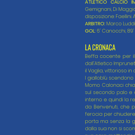
ATLETICO CALCIO I
Gemignani, Di Maggio (
disposizione: Faellini. 
ARBITRO:
 Marco Luddi 
GOL:
 6' Canocchi, 89'
LA CRONACA
Beffa cocente per il 
dall'Atletico Imprun
il Vaglia, vittorioso 
I gialloblù scendono 
Momo Calonaci chiam
sul secondo palo e c
interno e quindi la r
da Benvenuti, che pe
ferocia per chiudere 
porta ma senza la gi
dalla sua non si sco