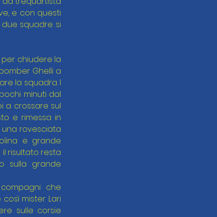
da trequartista 
ve, e con questi 
 due squadre si 
o per chiudere la 
bomber Ghelli a 
re la squadra. I 
pochi minuti dal 
 a crossare sul 
to e rimessa in 
 una rovesciata 
olina e grande 
 risultato resta 
o sulla grande 
e compagni che 
sì mister Lari 
e sulle corsie 