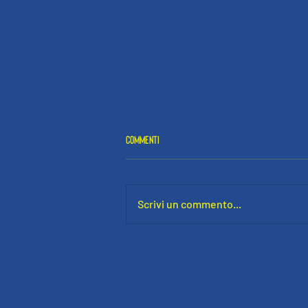
Commenti
Scrivi un commento...
UN GRAN SAN VINCENZO A BADIA A SETTIMO: I
GIALLOBLÙ VOLANO IN SECONDA CATEGORIA!