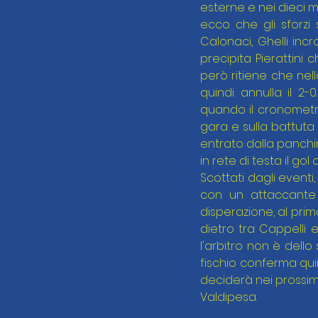
esterne e nei dieci min
ecco che gli sforzi
Calonaci, Ghelli incro
precipita Pierattini 
però ritiene che nell
quindi annulla il 2
quando il cronometro
gara e sulla battuta 
entrato dalla panchin
in rete di testa il gol de
Scottati dagli eventi,
con un attaccante i
disperazione, al pri
dietro tra Cappelli e
l'arbitro non è dello 
fischio conferma quin
deciderà nei prossimi
Valdipesa.