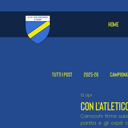
HOME
Tutti i post
2025-26
Campiona
13 apr
Femminile
2024-25
2023
CON L'ATLETI
Canocchi firma subit
partita e gli ospiti