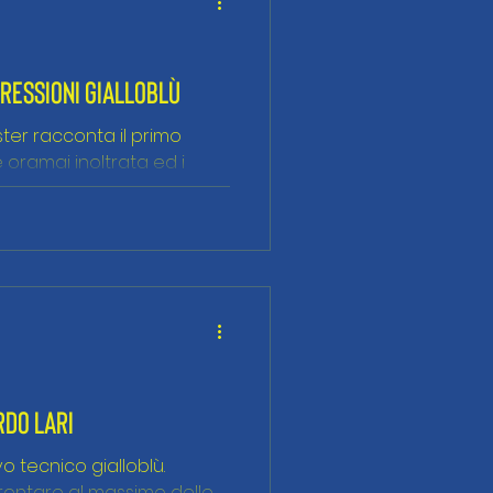
PRESSIONI GIALLOBLÙ
ster racconta il primo
 oramai inoltrata ed i
RDO LARI
 tecnico gialloblù.
frontare al massimo delle