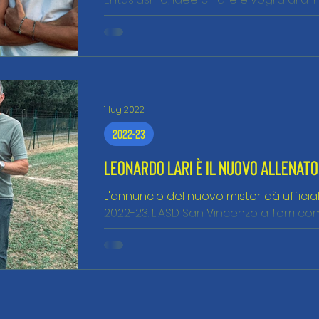
possibilità...
1 lug 2022
2022-23
LEONARDO LARI È IL NUOVO ALLENAT
L'annuncio del nuovo mister dà ufficial
2022-23. L'ASD San Vincenzo a Torri co
guida...