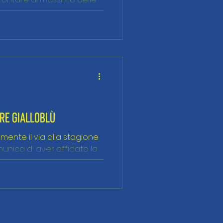
ORE GIALLOBLÙ
mente il via alla stagione
munica di aver affidato la