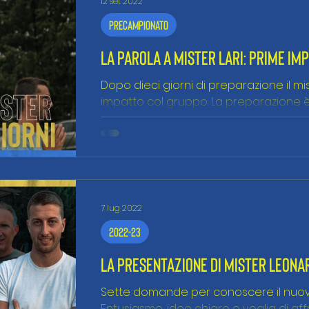
12 set 2022
Precampionato
LA PAROLA A MISTER LARI: PRIME IM
Dopo dieci giorni di preparazione il mi
impatto col gruppo. La preparazione è
ragazzi stanno...
7 lug 2022
2022-23
LA PRESENTAZIONE DI MISTER LEONA
Sette domande per conoscere il nuovo
Entusiasmo, idee chiare e voglia di af