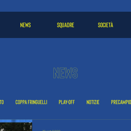
NEWS
SQUADRE
SOCIETÀ
NEWS
to
Coppa Fringuelli
Play-off
Notizie
Precampi
-24
2022-23
2021-22