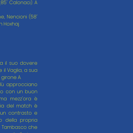
85' Calonaci). A 
e, Nencioni (58' 
on Hoxhaj.
 il suo dovere 
il Vaglia, a sua 
 girone A.
oblù approcciano 
ono con un buon 
ima mezz'ora è 
ia del match è 
 un contrasto e 
 della propria 
 di Tambasco che 