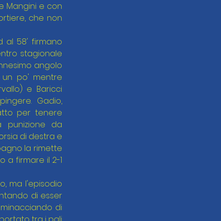
re Mangini e con 
ortiere, che non 
 al 58' firmano 
tro stagionale 
'ennesimo angolo 
o un po' mentre 
vallo) e Baricci 
ingere. Gadio, 
tto per tenere 
a punizione da 
rsia di destra e 
gno la rimette 
a firmare il 2-1 
 ma l'episodio 
entando di esser 
 minacciando di 
rtato tra i pali 