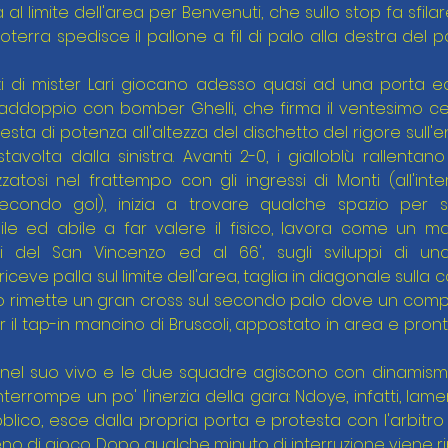
al limite dell'area per Benvenuti, che sullo stop fa sfila
erra spedisce il pallone a fil di palo alla destra del p
azzi di mister Lari giocano adesso quasi ad una porta ed
addoppio con bomber Ghelli, che firma il ventesimo cen
esta di potenza all'altezza del dischetto del rigore sull
avolta dalla sinistra. Avanti 2-0, i gialloblù rallentan
izzatosi nel frattempo con gli ingressi di Monti (all'inter
condo gol), inizia a trovare qualche spazio per sp
 ed abile a far valere il fisico, lavora come un ma
li del San Vincenzo ed al 66', sugli sviluppi di un
eve palla sul limite dell'area, taglia in diagonale sulla co
 rimette un gran cross sul secondo palo dove un compa
r il tap-in mancino di Bruscoli, appostato in area e pronto 
 nel suo vivo e le due squadre agiscono con dinamismo,
 interrompe un po' l'inerzia della gara: Ndoye, infatti, lam
blico, esce dalla propria porta e protesta con l'arbitro
o di gioco. Dopo qualche minuto di interruzione viene ripo