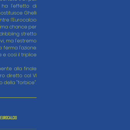
a l'effetto di 
stituisce Ghelli 
tre l'Eurocalcio 
tima chance per 
dribbling stretto 
i, ma l'estremo 
ferma l'azione. 
 così il triplice 
nte alla finale 
o diretto col VI 
 della "forbice".
eurocalcio