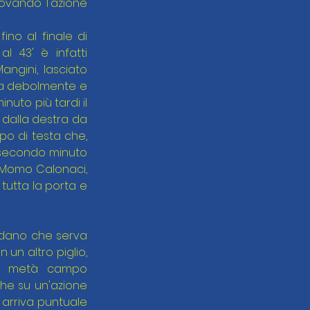
ovando l'azione 
o al finale di 
 43' è infatti 
ngini, lasciato 
fa debolmente e 
uto più tardi il 
dalla destra da 
o di testa che, 
l secondo minuto 
i Momo Calonaci, 
tutta la porta e 
ordano che serva 
un altro piglio, 
la metà campo 
 che su un'azione 
 arriva puntuale 