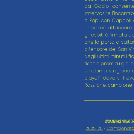
da Gadio consenten
innervosire l'incontr
e Papi con Cappelli e
prova ad attaccare i
gli ospiti è firmata d
che lo porta a salta
difensore del San Vi
Negli ultimi minuti i 
fischio premia i giall
Un'ottima stagione q
playoff dove si trove
Razzi che, campione d'
#sanvincenzoator
2025-26
Campionat