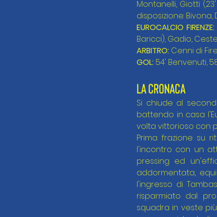
Montanelli, Giotti (23
disposizione: Bivona, D
EUROCALCIO FIRENZE:
Baricci), Gadio, Cestel
ARBITRO:
 Cenni di Fir
GOL:
 54' Benvenuti, 58'
LA CRONACA
Si chiude al second
battendo in casa l'Eu
volta vittorioso con 
Prima frazione su rit
l'incontro con un at
pressing ed un'eff
addormentata, equil
l'ingresso di Tamba
risparmiato dal pro
squadra in veste più 