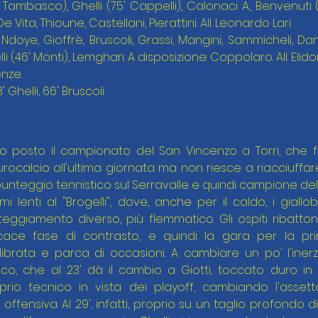
' Tambasco), Ghelli (75' Cappelli), Calonaci A., Benvenuti (
e Vita, Thioune, Castellani, Pierattini. All. Leonardo Lari.
 Ndoye, Gioffrè, Bruscoli, Grassi, Mangini, Sammicheli, Dan
li (46' Monti), Lemghari. A disposizione: Coppolaro. All. Elid
enze.
 Ghelli, 66' Bruscoli.
o posto il campionato del San Vincenzo a Torri, che fa
rocalcio all'ultima giornata ma non riesce a riacciuffare 
punteggio tennistico sul Serravalle e quindi campione del
mi lenti al "Brogelli", dove, anche per il caldo, i giall
teggiamento diverso, più flemmatico. Gli ospiti ribatt
icace fase di contrasto, e quindi la gara per la pr
ibrata e parca di occasioni. A cambiare un po' l'inerz
sco, che al 23' dà il cambio a Giotti, toccato duro in
prio tecnico in vista dei playoff, cambiando l'assetto
offensiva. Al 29', infatti, proprio su un taglio profondo