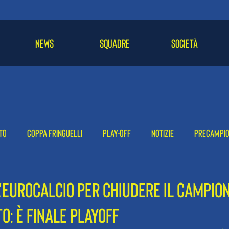
NEWS
SQUADRE
SOCIETÀ
to
Coppa Fringuelli
Play-off
Notizie
Precampi
-24
2022-23
2021-22
L'EUROCALCIO PER CHIUDERE IL CAMPIO
O: È FINALE PLAYOFF