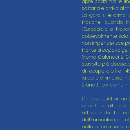
apre spazi tra le li
solitaria e arriva al
La gara si è ormai 
frazione, quando in
l'Eurocalcio a trova
colpevolmente solo, 
non impensierisce più
fronte si capovolge,
Momo Calonaci è Cafa
stavolta più deciso, 
di recupero oltre il 
la palla è rimessa in
Brunetti la incorna in
Chiuso così il primo 
uno sforzo ulteriore 
attaccando fin dai
dell'Eurocalcio, ed al
palla a terra sulla t