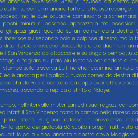
nee difensve avversarie, Ghelli si incunea da destra pr
 tiro dal limite con un mancino forte che Ndoye respinge.
accesa, ma le due squadre continuano a schermarsi fin
 pochi minuti si possono apprezzare tre occasioni: al
re gli spazi giusti quando su un corner dalla destra Ma
si inserisce sul secondo palo e colpisce di testa, ma lo 
 di tanto Corsinovi, che blocca la sfera a due mani; un min
 è il San Vincenzo ad attaccare e su angolo ben battuto 
ggi a tagliare sul palo più lontano per andare al colp
si stampa sulla traversa. L'ultima chance, infine, arriva a
45' ed è ancora per i gialloblù: nuovo corner da destra d
 scivolata da Papi a centro area dopo aver attraversato 
 mischia, trovando la replica d'istinto di Ndoye.
tempo, nell'intervallo mister Lari ed i suoi ragazzi conc
ed infatti il San Vincenzo torna in campo nella ripresa con 
 primi istanti. Si gioca adesso in prevalenza nel
 54' la spinta dei gialloblù dà subito i propri frutti, visto
requarti la palla viene lanciata a destra dove Maggiorelli