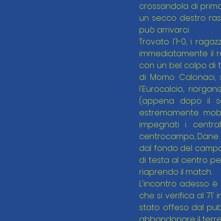
crossandola di prima 
un secco destro rasot
può arrivarci.
Trovato l'1-0, i rag
immediatamente il r
con un bel colpo di t
di Momo Calonaci, st
l'Eurocalcio, riorgan
(appena dopo il se
estremamente mobile
impegnati i centra
centrocampo, Dane ric
dal fondo del campo
di testa al centro pe
riaprendo il match.
L'incontro adesso è
che si verifica al 71'
stato offeso dal pub
abbandonare il terren