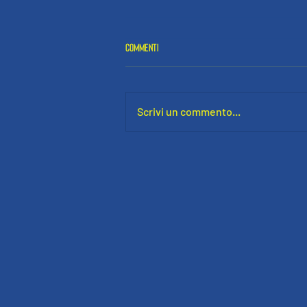
Commenti
Scrivi un commento...
UN GRAN SAN VINCENZO A BADIA A SETTIMO: I
GIALLOBLÙ VOLANO IN SECONDA CATEGORIA!