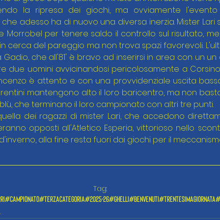
do la ripresa dei giochi, ma ovviamente l'evento h
o che adesso ha di nuovo una diversa inerzia. Mister Lari so
 Morrobel per tenere saldo il controllo sul risultato, men
n cerca del pareggio ma non trova spazi favorevoli. L'ul
a Gadio, che all'81' è bravo ad inserirsi in area con un un 
re due uomini avvicinandosi pericolosamente a Corsinov
ncenzo è attento e con una provvidenziale uscita bassa 
fiorentini mantengono alto il loro baricentro, ma non basta e
oblù, che terminano il loro campionato con altri tre punti.
uella dei ragazzi di mister Lari, che accedono direttame
ranno opposti all'Atletico Esperia, vittorioso nello scontr
inverno, alla fine resta fuori dai giochi per il meccanismo
Tag:
ri
#campionato
#terzacategoria
#2025-26
#ghelli
#benvenuti
#trentesimagiornata
#
o