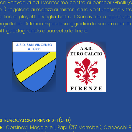
tan Benvenuti ed il ventesimo centro di bomber Ghelli 
ri) regalano ai ragazzi di mister Lari la ventunesima vitto
a finale playoff. Il Vaglia batte il Serravalle e conclude
 gialloblù l'Atletico Esperia si aggiudica lo scontro diretto
yoff, guadagnando a sua volta la finale.
-EUROCALCIO FIRENZE 2-1 (0-0)
I:
 Corsinovi, Maggiorelli, Papi (75' Morrobel), Canocchi, Br